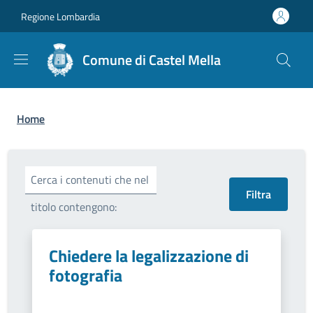
Salta al contenuto principale
Skip to footer content
Regione Lombardia
Comune di Castel Mella
Briciole di pane
Home
Cerca i contenuti che nel
titolo contengono:
Chiedere la legalizzazione di
fotografia