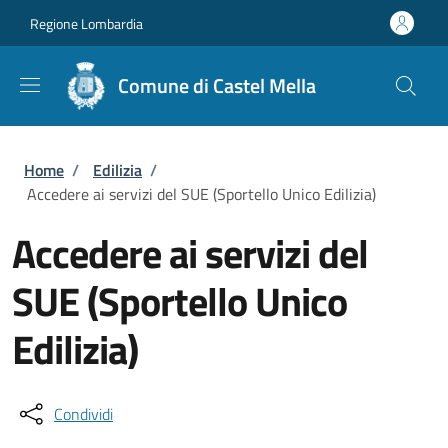
Salta al contenuto principale
Skip to footer content
Regione Lombardia
Comune di Castel Mella
Briciole di pane
Home
/
Edilizia
/
Accedere ai servizi del SUE (Sportello Unico Edilizia)
Accedere ai servizi del
SUE (Sportello Unico
Edilizia)
Condividi