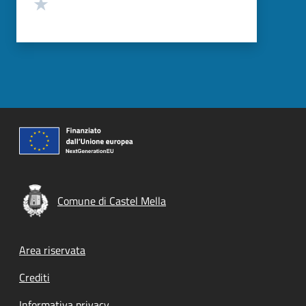
Valuta 1 stelle su 5
Comune di Castel Mella
Footer menu
Area riservata
Crediti
Informativa privacy