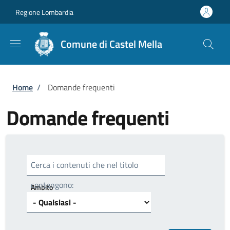
Salta al contenuto principale
Skip to footer content
Regione Lombardia
Comune di Castel Mella
Briciole di pane
Home
/
Domande frequenti
Domande frequenti
Cerca i contenuti che nel titolo
contengono:
Ambito