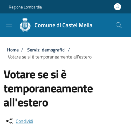
Salta al contenuto principale
Skip to footer content
Regione Lombardia
Comune di Castel Mella
Briciole di pane
Home
/
Servizi demografici
/
Votare se si è temporaneamente all'estero
Votare se si è
temporaneamente
all'estero
Condividi