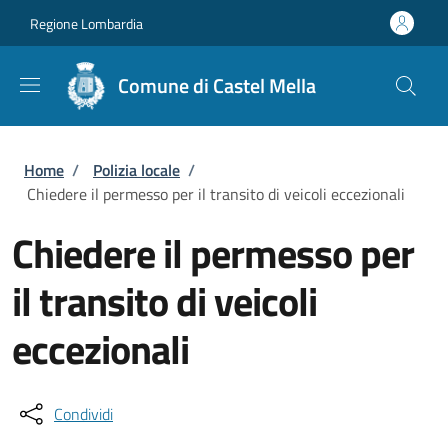
Salta al contenuto principale
Skip to footer content
Regione Lombardia
Comune di Castel Mella
Briciole di pane
Home
/
Polizia locale
/
Chiedere il permesso per il transito di veicoli eccezionali
Chiedere il permesso per
il transito di veicoli
eccezionali
Condividi