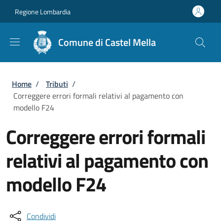
Salta al contenuto principale
Skip to footer content
Regione Lombardia
Comune di Castel Mella
Briciole di pane
Home
/
Tributi
/
Correggere errori formali relativi al pagamento con
modello F24
Correggere errori formali
relativi al pagamento con
modello F24
Condividi