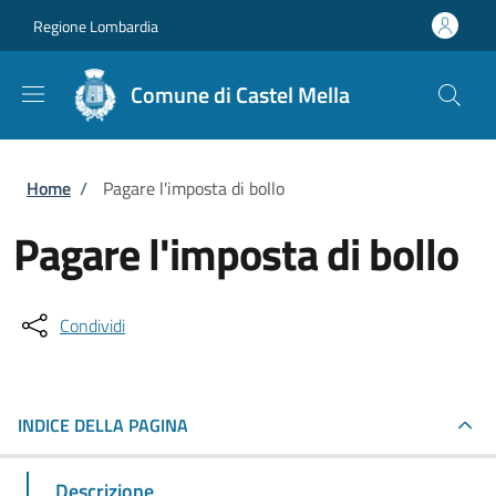
Salta al contenuto principale
Skip to footer content
Regione Lombardia
Comune di Castel Mella
Briciole di pane
Home
/
Pagare l'imposta di bollo
Pagare l'imposta di bollo
Condividi
INDICE DELLA PAGINA
Descrizione