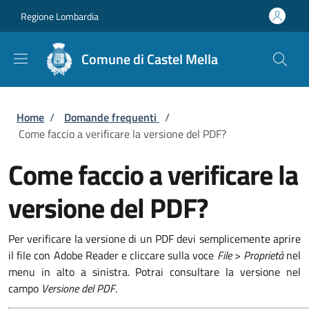
Salta al contenuto principale
Skip to footer content
Regione Lombardia
Comune di Castel Mella
Briciole di pane
Home
/
Domande frequenti
/
Come faccio a verificare la versione del PDF?
Come faccio a verificare la
versione del PDF?
Per verificare la versione di un PDF devi semplicemente aprire
il file con Adobe Reader e cliccare sulla voce
File
>
Proprietà
nel
menu in alto a sinistra. Potrai consultare la versione nel
campo
Versione del PDF
.