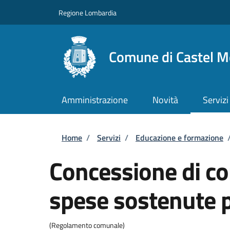
Salta al contenuto principale
Skip to footer content
Regione Lombardia
Comune di Castel M
Amministrazione
Novità
Servizi
Briciole di pane
Home
/
Servizi
/
Educazione e formazione
Concessione di con
spese sostenute pe
(Regolamento comunale)