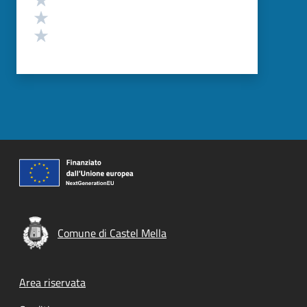
Valuta 2 stelle su 5
Valuta 1 stelle su 5
Comune di Castel Mella
Footer menu
Area riservata