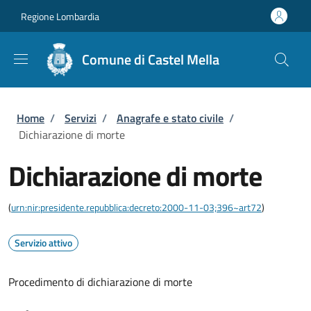
Salta al contenuto principale
Skip to footer content
Regione Lombardia
Comune di Castel Mella
Briciole di pane
Home
/
Servizi
/
Anagrafe e stato civile
/
Dichiarazione di morte
Dichiarazione di morte
(
urn:nir:presidente.repubblica:decreto:2000-11-03;396~art72
)
Servizio attivo
Procedimento di dichiarazione di morte