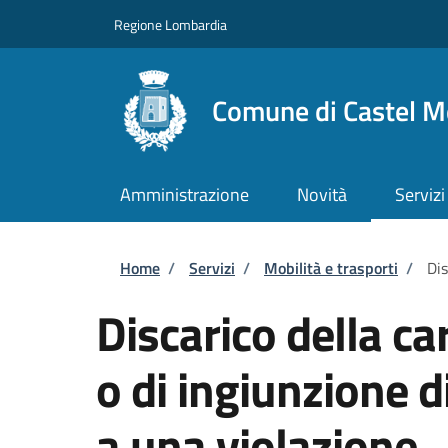
Salta al contenuto principale
Skip to footer content
Regione Lombardia
Comune di Castel M
Amministrazione
Novità
Servizi
Briciole di pane
Home
/
Servizi
/
Mobilità e trasporti
/
Dis
Discarico della c
o di ingiunzione 
a una violazione