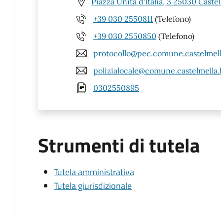
Piazza Unità d'Italia, 3 25030 Castel
+39 030 2550811
(Telefono)
+39 030 2550850
(Telefono)
protocollo@pec.comune.castelmella
polizialocale@comune.castelmella.b
0302550895
Strumenti di tutela
Tutela amministrativa
Tutela giurisdizionale