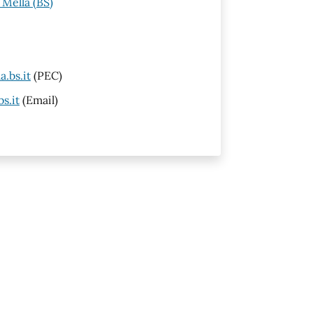
 Mella (BS)
.bs.it
(PEC)
s.it
(Email)