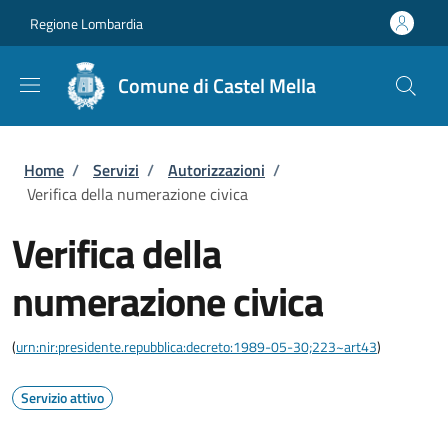
Salta al contenuto principale
Skip to footer content
Regione Lombardia
Comune di Castel Mella
Briciole di pane
Home
/
Servizi
/
Autorizzazioni
/
Verifica della numerazione civica
Verifica della
numerazione civica
(
urn:nir:presidente.repubblica:decreto:1989-05-30;223~art43
)
Servizio attivo