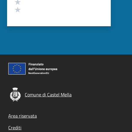
Valuta 2 stelle su 5
Valuta 1 stelle su 5
Comune di Castel Mella
Footer menu
Area riservata
Crediti