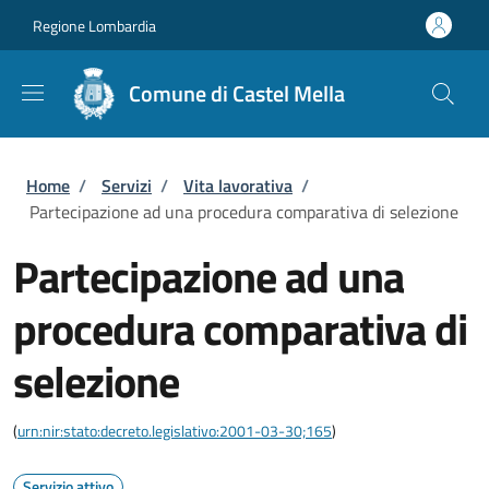
Salta al contenuto principale
Skip to footer content
Regione Lombardia
Comune di Castel Mella
Briciole di pane
Home
/
Servizi
/
Vita lavorativa
/
Partecipazione ad una procedura comparativa di selezione
Partecipazione ad una
procedura comparativa di
selezione
(
urn:nir:stato:decreto.legislativo:2001-03-30;165
)
Servizio attivo