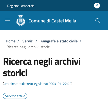
Salta al contenuto principale
Skip to footer content
Regione Lombardia
Comune di Castel Mella
Briciole di pane
Home
/
Servizi
/
Anagrafe e stato civile
/
Ricerca negli archivi storici
Ricerca negli archivi
storici
(
urn:nir:stato:decreto.legislativo:2004-01-22;42
)
Servizio attivo