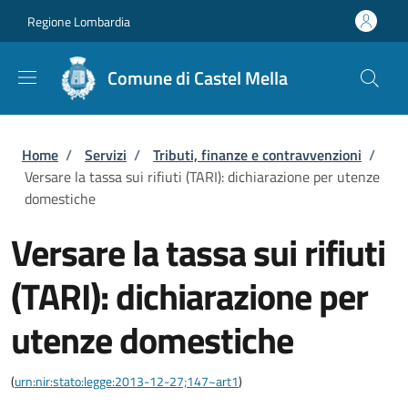
Salta al contenuto principale
Skip to footer content
Regione Lombardia
Comune di Castel Mella
Briciole di pane
Home
/
Servizi
/
Tributi, finanze e contravvenzioni
/
Versare la tassa sui rifiuti (TARI): dichiarazione per utenze
domestiche
Versare la tassa sui rifiuti
(TARI): dichiarazione per
utenze domestiche
(
urn:nir:stato:legge:2013-12-27;147~art1
)