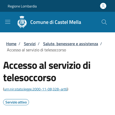
Salta al contenuto principale
Skip to footer content
Regione Lombardia
Comune di Castel Mella
Briciole di pane
Home
/
Servizi
/
Salute, benessere e assistenza
/
Accesso al servizio di telesoccorso
Accesso al servizio di
telesoccorso
(
urn:nir:stato:legge:2000-11-08;328~art6
)
Servizio attivo