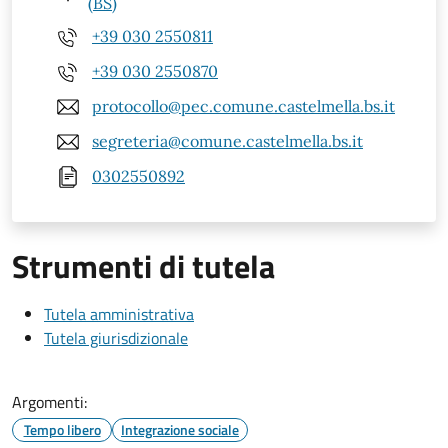
(BS)
+39 030 2550811
+39 030 2550870
protocollo@pec.comune.castelmella.bs.it
segreteria@comune.castelmella.bs.it
0302550892
Strumenti di tutela
Tutela amministrativa
Tutela giurisdizionale
Argomenti:
Tempo libero
Integrazione sociale