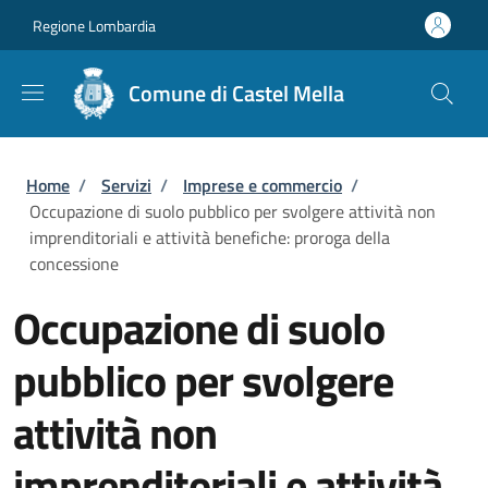
Salta al contenuto principale
Skip to footer content
Regione Lombardia
Comune di Castel Mella
Briciole di pane
Home
/
Servizi
/
Imprese e commercio
/
Occupazione di suolo pubblico per svolgere attività non
imprenditoriali e attività benefiche: proroga della
concessione
Occupazione di suolo
pubblico per svolgere
attività non
imprenditoriali e attività